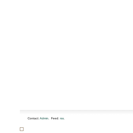
Sanaa,
décembre
2008
Contact:
Admin
. Feed:
rss
.