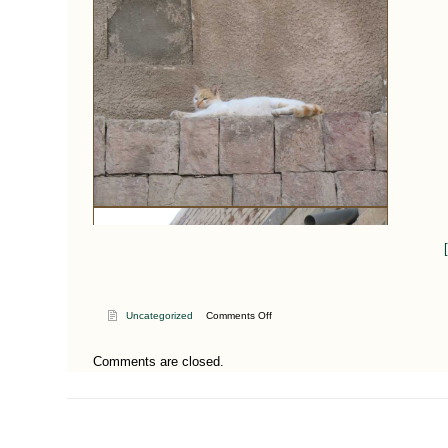
on
Uncategorized
Comments Off
Chats
de
Comments are closed.
Sanaa
/
Cats
of