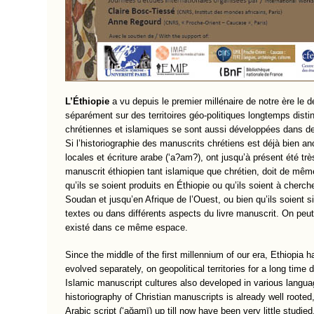
L’Éthiopie
a vu depuis le premier millénaire de notre ère le 
séparément sur des territoires géo-politiques longtemps distin
chrétiennes et islamiques se sont aussi développées dans des
Si l’historiographie des manuscrits chrétiens est déjà bien an
locales et écriture arabe (‘a?am?), ont jusqu’à présent été trè
manuscrit éthiopien tant islamique que chrétien, doit de même 
qu’ils se soient produits en Éthiopie ou qu’ils soient à cherch
Soudan et jusqu’en Afrique de l’Ouest, ou bien qu’ils soient si
textes ou dans différents aspects du livre manuscrit. On peut a
existé dans ce même espace.
Since the middle of the first millennium of our era, Ethiopi
evolved separately, on geopolitical territories for a long time 
Islamic manuscript cultures also developed in various langua
historiography of Christian manuscripts is already well roote
Arabic script (‘ağamī) up till now have been very little stud