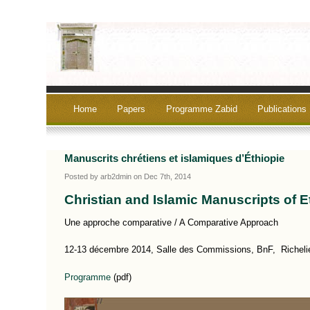
Home
Papers
Programme Zabid
Publications
Manuscrits chrétiens et islamiques d’Éthiopie
Posted by arb2dmin on Dec 7th, 2014
Christian and Islamic Manuscripts of E
Une approche comparative / A Comparative Approach
12-13 décembre 2014, Salle des Commissions, BnF, Richelie
Programme
(pdf)