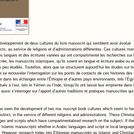
développement de deux cultures du livre manuscrit qui semblent avoir évolué
cts, au service de religions et d’administrations différentes. Ces cultures ma
 langues et des écritures variées qui ont compartimenté les recherches sur l
crée, les manuscrits islamiques, qu’ils soient en langue et écriture arabe ou 
s peu étudiés. Toutefois, alors que se structurent aujourd’hui les études sur le
se renouveler l’interrogation sur les points de contacts de ces histoires des l
er dans les échanges entre l’Éthiopie et d’autres pays environnants, tels l’Égy
tués à l’est, tels le Yémen ou l’Inde, lorsqu’ils ont laissé leur empreinte dans 
ussi s’interroger sur l’apport d’autres traditions et pratiques manuscrites qui
a has seen the development of two ma- nuscript book cultures which seem to ha
distinct, in the service of different religions and administrations. These Christi
ges and scripts which have compartmentalised research on the subject. If the
d, Islamic manuscripts whether in Arabic languages and script or local langua
ied. However, research today into Ethiopian manuscripts as Islamic and Christi