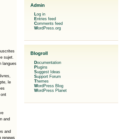
Admin
Log in
Entries feed
Comments feed
WordPress.org
nuscrites
Blogroll
e sujet.
Documentation
en langues
Plugins
Suggest Ideas
ivres,
Support Forum
Themes
pte, le
WordPress Blog
les
WordPress Planet
 ont
ve
an and
ges and
an renews